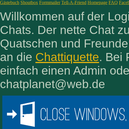
Gästebuch
Shoutbox
Formmailer
Tell-A-Friend
Homepage
FAQ
Face
Willkommen auf der Logi
Chats. Der nette Chat zu
Quatschen und Freunde f
an die
Chattiquette
. Bei
einfach einen Admin ode
chatplanet@web.de