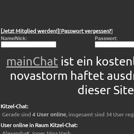
[
Jetzt Mitglied werden!
]
Passwort vergessen?
[
]
Name/Nick:
Passwort:
mainChat
ist ein kosten
novastorm haftet ausdrü
dieser Sit
Kitzel-Chat:
Gerade sind
, insgesamt sind 34 User regi
4 User online
User online in Raum Kitzel-Chat:
AlexandraK Jones Nina Vash